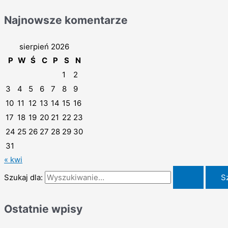
Najnowsze komentarze
sierpień 2026
P
W
Ś
C
P
S
N
1
2
3
4
5
6
7
8
9
10
11
12
13
14
15
16
17
18
19
20
21
22
23
24
25
26
27
28
29
30
31
« kwi
Szukaj dla:
Ostatnie wpisy