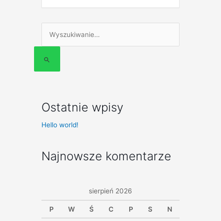
Szukaj
dla:
Ostatnie wpisy
Hello world!
Najnowsze komentarze
sierpień 2026
P
W
Ś
C
P
S
N